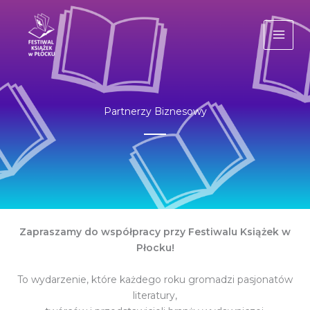
Przejdź
do
treści
Partnerzy Biznesowy
Zapraszamy do współpracy przy Festiwalu Książek w
Płocku!
To wydarzenie, które każdego roku gromadzi pasjonatów
literatury,