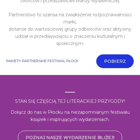
twórców i przedstawicieli branży wydawniczej.
Partnerstwo to szansa na zwiększenie rozpoznawalności
marki,
dotarcie do wartościowej grupy odbiorców oraz aktywny
udział w przedsięwzięciu o znaczeniu kulturalnym i
społecznym.
POBIERZ
PAKIETY PARTNERSKIE FESTIWAL PŁOCK
STAŃ SIĘ CZĘŚCIĄ TEJ LITERACKIEJ PRZYGODY!
Dołącz do nas w Płocku na niezapomnianym festiwalu
książek i inspirujących wydarzeniach.
POZNAJ NASZE WYDARZENIE BLIŻEJ!